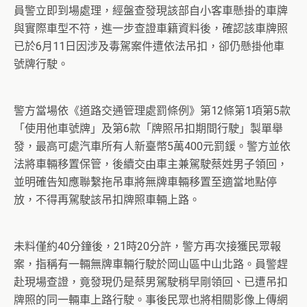
員警立即到場處理，經盤查發現該部自小客車懸掛的車牌
與實際車型不符，進一步查證車籍資料後，確認該車牌照
已於6月11日因涉及毒駕案件遭依法吊扣，卻仍懸掛他車
號牌行駛。
警方當場依《道路交通管理處罰條例》第12條第1項第5款
「使用他車號牌」及第6款「牌照吊扣期間行駛」製單舉
發，最高可處汽車所有人新臺幣5萬400元罰鍰。警方並依
法將車輛移置保管，後續交由車主兼駕駛蔡姓男子領回，
並明確告知應聯繫拖吊車將無牌車輛移置至適當地點停
放，不得再駕駛該吊扣牌照車輛上路。
未料僅約40分鐘後，21時20分許，警方再次接獲民眾報
案，指稱有一輛無牌車輛行駛於岡山區中山北路。員警趕
赴現場查證，竟發現仍是蔡男駕駛稍早剛領回、已遭吊扣
牌照的同一輛車上路行駛。事後民眾也將相關影像上傳網