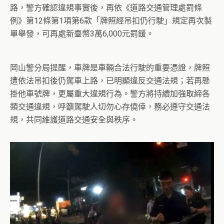
路，警方確認違規事實後，再依《道路交通管理處罰條
例》第12條第1項第6款「牌照經吊扣仍行駛」規定再次製
單舉發，可再處新臺幣3萬6,000元罰鍰。
岡山警分局提醒，車牌是車輛合法行駛的重要憑證，牌照
遭依法吊扣後仍駕車上路，已明顯違反交通法規；若再懸
掛他車號牌，更屬重大違規行為。警方將持續加強取締各
類交通違規，呼籲駕駛人切勿心存僥倖，務必遵守交通法
規，共同維護道路交通安全與秩序。