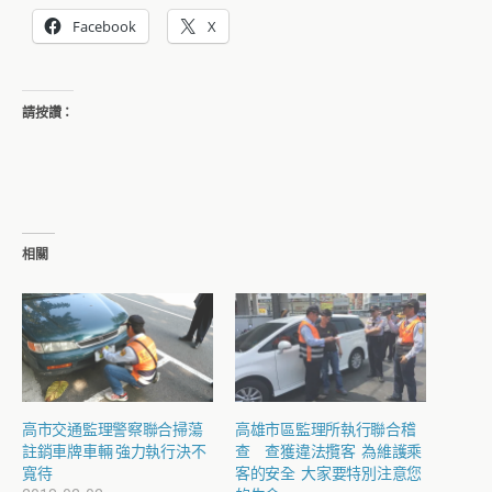
Facebook
X
請按讚：
相關
高市交通監理警察聯合掃蕩
高雄市區監理所執行聯合稽
註銷車牌車輛 強力執行決不
查 查獲違法攬客 為維護乘
寬待
客的安全 大家要特別注意您