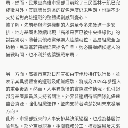
局。然而，民眾黨高雄市黨部目前除了三民區林于凱已完
成徵召外，其餘議員選區的提名進度仍未明朗，也讓不少
支持者對高雄選戰的整體規劃感到憂心。
據了解，先前參與海選機制的人選至今多未獲進一步安
排，地方基層也陸續出現「高雄是否已被中央邊緣化」的
討論聲浪。隨著其他政黨候選人陸續就位、基層組織全面
啟動，民眾黨若持續延宕提名作業，勢必將壓縮候選人的
備戰時間，也不利於後續選戰布局。
另一方面，高雄市黨部日前宣布由李佳玲接任執行長，並
表示其具備豐富的選戰及組織經驗，將成為2026年參選人
的重要後盾。然而，人事異動後的實際運作情況，也引起
部分基層黨員與支持者關注。外界普遍期待新團隊能儘速
整合資源、強化組織運作，並向支持者清楚說明未來發展
方向。
此外，市黨部近來的人事安排與決策過程，也成為基層討
論焦點。部分黨員認為，相關職務分工、權責歸屬及未來