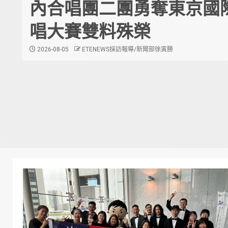
內合唱團二團勇奪東京國
唱大賽雙料殊榮
2026-08-05
ETENEWS採訪報導/新聞部徐寅勝