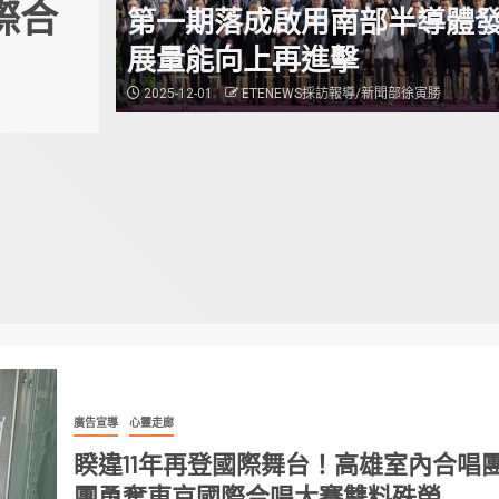
際合
啟動四階段交管 籲善
第一期落成啟用南部半導體
展量能向上再進擊
輸避壅塞
2025-12-01
ETENEWS採訪報導/新聞部徐寅勝
2026-07-23
ETENEWS採訪報導/新聞部徐寅勝
廣告宣導
心靈走廊
睽違11年再登國際舞台！高雄室內合唱
團勇奪東京國際合唱大賽雙料殊榮