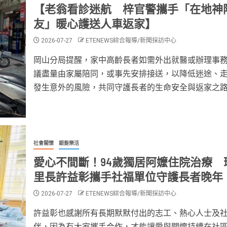
【老翁看診迷航 梓官警攜手「在地神
友」暖心護送人車返家】
2026-07-27
ETENEWS綜合報導/新聞採訪中心
岡山分局提醒，家中高齡長者如需外出就醫或辦理事
議盡量由家屬陪同，或事先安排接送，以降低迷途、
發生意外的風險，共同守護長者的生命安全與返家之
社會關懷
銀髮樂活
愛心不間斷！94歲獨居阿嬤住院治療 
里長許益彰攜手社福單位守護長者晚年
2026-07-27
ETENEWS綜合報導/新聞採訪中心
許益彰也感謝所有長期默默付出的志工、熱心人士及
伴，因為有大家攜手合作，才能讓愛與關懷持續在社