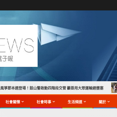
！鼓山警啟動四階段交管 籲善用大眾運輸避壅塞
【手提包人
社會關懷
社會時事
生活頻道
關於