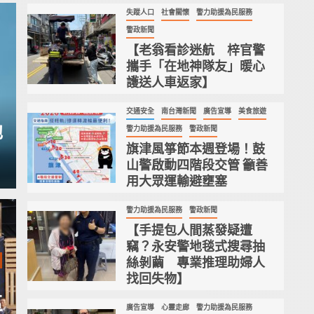
失蹤人口
社會關懷
警力助援為民服務
1
警政新聞
【老翁看診迷航 梓官警
攜手「在地神隊友」暖心
護送人車返家】
交通安全
南台灣新聞
廣告宣導
美食旅遊
2
他
警力助援為民服務
警政新聞
旗津風箏節本週登場！鼓
山警啟動四階段交管 籲善
用大眾運輸避壅塞
警力助援為民服務
警政新聞
3
【手提包人間蒸發疑遭
竊？永安警地毯式搜尋抽
絲剝繭 專業推理助婦人
聞
廣告宣導
找回失物】
！鼓山警
前瞻布局科技教育
區
廣告宣導
心靈走廊
警力助援為民服務