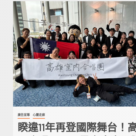
廣告宣導
心靈走廊
睽違11年再登國際舞台！