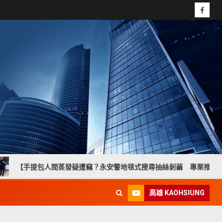
間蒸發疑遭竊？永安警地毯式搜尋抽絲剝繭 專業推理助婦人找回失物】
高雄 KAOHSIUNG