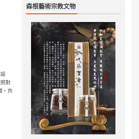
森根藝術宗教文物
除設
依照對
證，共