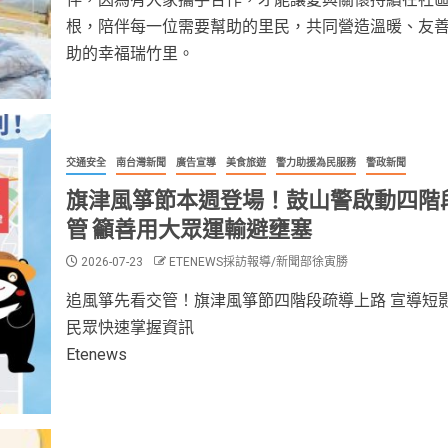
根，陪伴每一位需要幫助的里民，共同營造溫暖、友
助的幸福瑞竹里。
交通安全
南台灣新聞
廣告宣導
美食旅遊
警力助援為民服務
警政新聞
旗津風箏節本週登場！鼓山警啟動四階
管 籲善用大眾運輸避壅塞
2026-07-23
ETENEWS採訪報導/新聞部徐寅勝
追風箏先看交管！旗津風箏節四階段疏導上路 宣導短
民眾快速掌握資訊
Etenews