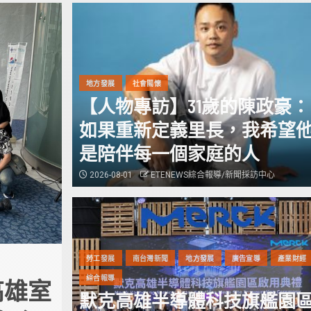
地方發展
社會關懷
【人物專訪】31歲的陳政豪：
如果重新定義里長，我希望
是陪伴每一個家庭的人
2026-08-01
ETENEWS綜合報導/新聞採訪中心
勞工發展
南台灣新聞
地方發展
廣告宣導
產業財經
交通安全
南台灣新聞
廣告宣導
美食旅遊
警力助援為民服務
警政新
綜合報導
高雄室
旗津風箏節本週登場
默克高雄半導體科技旗艦園