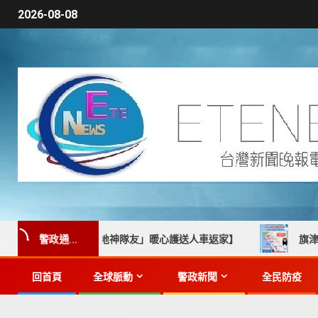
2026-08-08
警政通...
手「在地神隊友」暖心護送人車返家】
旗津風箏節本週登場
回首頁
全球脈動
警政新聞
全民防疫