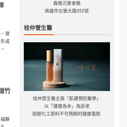
森根沉香會舘
隊
高雄市左營大路553號
桂仲萱生醫
務，建
走失或
路。
瑞竹
桂仲萱生醫主張「肌膚預防醫學」
以「健康為本」為訴求
迴避化工原料不可預期的健康風險.
社福夥
區扎