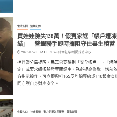
警政新聞
違規犯罪
買娃娃險失138萬！假賣家誆「帳戶遭凍
結」 警銀聯手即時攔阻守住畢生積蓄
2026-07-28
ETENEWS綜合報導/新聞採訪中心
楠梓警分局提醒，民眾只要聽到「安全帳戶」、「解
定」或要求轉帳驗證等關鍵字，務必提高警覺，切勿
方指示操作，可立即撥打165反詐騙專線或110報案查
同守護自身財產安全。
失蹤人口
社會關懷
警力助援為民服務
警政新聞