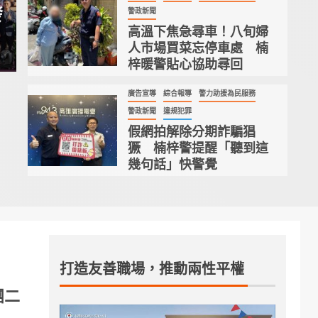
用大眾運
手溪口國中培育無
4
發
警政新聞
高溫下焦急尋車！八旬婦
才
人市場買菜忘停車處 楠
梓暖警貼心協助尋回
2026-07-12
ETENEWS採訪報導/新聞部徐寅
廣告宣導
綜合報導
警力助援為民服務
5
警政新聞
違規犯罪
假網拍解除分期詐騙猖
獗 楠梓警提醒「聽到這
幾句話」快警覺
打造友善職場，推動兩性平權
團二