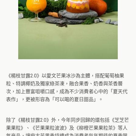
《楊枝甘露2.0》以愛文芒果冰沙為主體，搭配葡萄柚果
粒、特調椰奶及獨家綠茶凍，融合果香、奶香與茶香層
次，加上豐富咀嚼口感，成為不少消費者心中的「夏天代
表作」，更被形容為「可以喝的夏日甜品」。
除了《楊枝甘露2.0》外，今年同步回歸的還包括《芝芝芒
果果粒》、《芒果果粒波波》及《柳橙芒果果粒茶》等人
氣商品，讓麻古芒果季持續成為消費者每年期待的夏季限