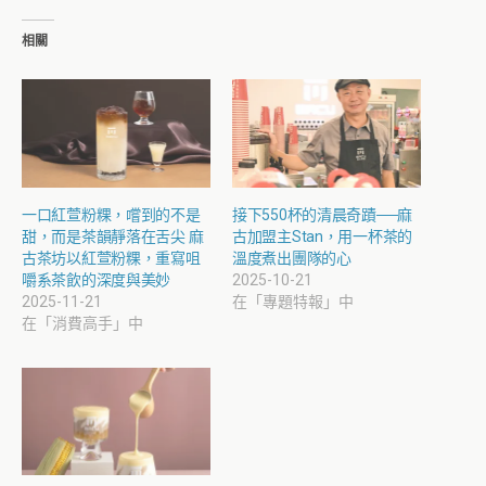
相關
一口紅萱粉粿，嚐到的不是
接下550杯的清晨奇蹟──麻
甜，而是茶韻靜落在舌尖 麻
古加盟主Stan，用一杯茶的
古茶坊以紅萱粉粿，重寫咀
溫度煮出團隊的心
嚼系茶飲的深度與美妙
2025-10-21
2025-11-21
在「專題特報」中
在「消費高手」中