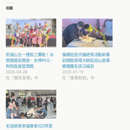
相關
劍湖山五一連假三響砲！水
偏鄉巡迴犬貓絕育活動新春
樂園提前開放、女神99元、
前開跑首場大樹區姑山倉庫
狗狗首度逛樂園
鄉親攜毛孩汪福到
2026-04-28
2025-01-19
在「廣告宣導」中
在「產業財經」中
毛孩絕育幸福專車522停靠