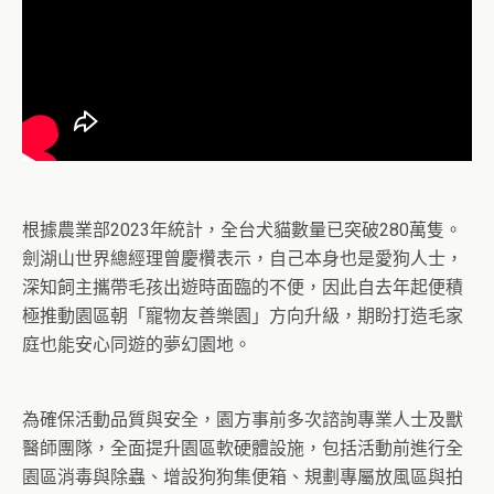
根據農業部2023年統計，全台犬貓數量已突破280萬隻。
劍湖山世界總經理曾慶欑表示，自己本身也是愛狗人士，
深知飼主攜帶毛孩出遊時面臨的不便，因此自去年起便積
極推動園區朝「寵物友善樂園」方向升級，期盼打造毛家
庭也能安心同遊的夢幻園地。
為確保活動品質與安全，園方事前多次諮詢專業人士及獸
醫師團隊，全面提升園區軟硬體設施，包括活動前進行全
園區消毒與除蟲、增設狗狗集便箱、規劃專屬放風區與拍