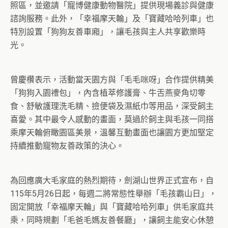
照區，並邀請「寵博健康動物醫院」提供現場義診與健康
諮詢服務。此外，「幸福摩天輪」及「寶藏哈哈列車」也
特別設置「狗狗友善車廂」，讓毛孩與主人共享歡樂時
光。
曾慶欑表示，活動當天園方與「毛毛咪呀」合作提供精美
「狗狗入園禮包」，內含植萃修護膏、牛舌燕麥角切零
食、舒敏護理洗毛精、撿便袋及濕紙巾等用品，深受飼主
喜愛。其中最令人感動的畫面，莫過於飼主與毛孩一同搭
乘摩天輪俯瞰園區美景，溫馨互動畫面也讓園方更加堅定
持續推動寵物友善政策的決心。
為回應廣大毛家庭的熱烈期待，劍湖山世界正式宣布，自
115年5月26日起，每週二將常態性舉辦「毛孩霸山日」，
固定開放「幸福摩天輪」與「寶藏哈哈列車」供毛家庭共
乘，同時規劃「毛爸毛媽友善餐廳」，讓飼主能安心休憩