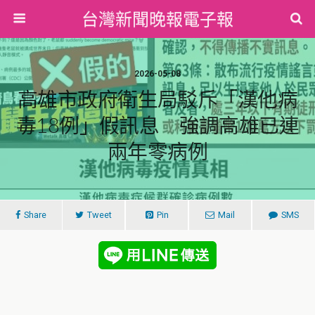
台灣新聞晚報電子報
2026-05-08
高雄市政府衛生局駁斥「漢他病
毒18例」假訊息 強調高雄已連
兩年零病例
Share
Tweet
Pin
Mail
SMS