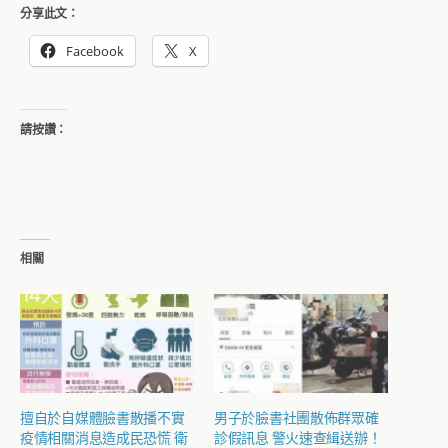
分享此文：
Facebook
X
請按讚：
相關
擅自於自媒體臉書散播不實
男子於臉書社團散佈群眾確
疫情相關消息造成民恐慌 衛
診假訊息 警火速查緝送辦！