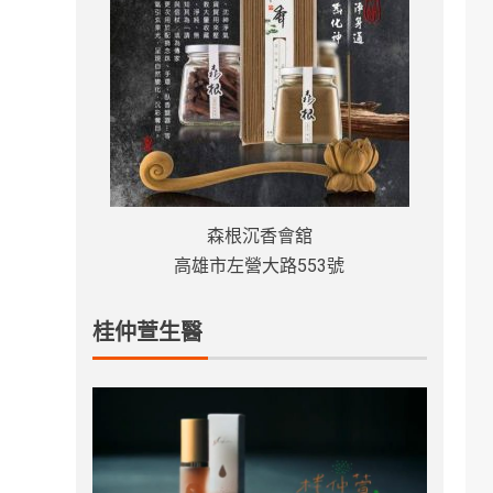
森根沉香會舘
高雄市左營大路553號
桂仲萱生醫