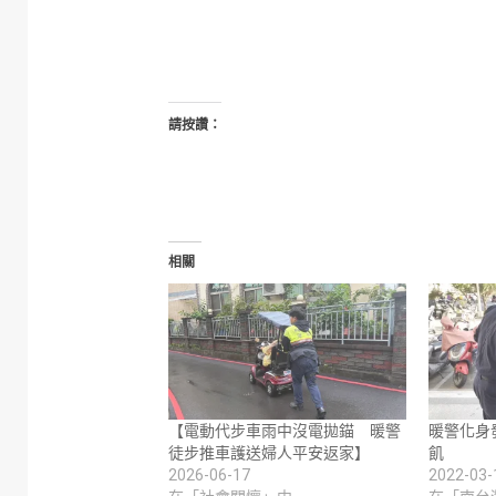
請按讚：
相關
【電動代步車雨中沒電拋錨 暖警
暖警化身
徒步推車護送婦人平安返家】
飢
2026-06-17
2022-03-