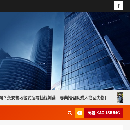
毯式搜尋抽絲剝繭 專業推理助婦人找回失物】
高溫下焦
高雄 KAOHSIUNG