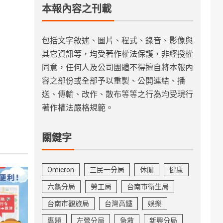
本報內容之刊載
包括文字敘述、圖片、程式、錄音、影像與
其它資訊等，均受著作權法保護，非經授權
同意，任何人及公司團體不得擅自將本報內
容之部份或全部予以重製、公開連結、播
送、傳輸、改作、散布等等之行為均受現行
著作權法嚴格規範。
關鍵字
Omicron
三民一分局
休閒
健康
六龜分局
勞工局
台南市衛生局
台南市觀旅局
台灣高鐵
娛樂
專題
左營分局
急救
新興分局