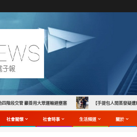
 籲善用大眾運輸避壅塞
【手提包人間蒸發疑遭竊？永安警地
社會關懷
社會時事
生活頻道
關於