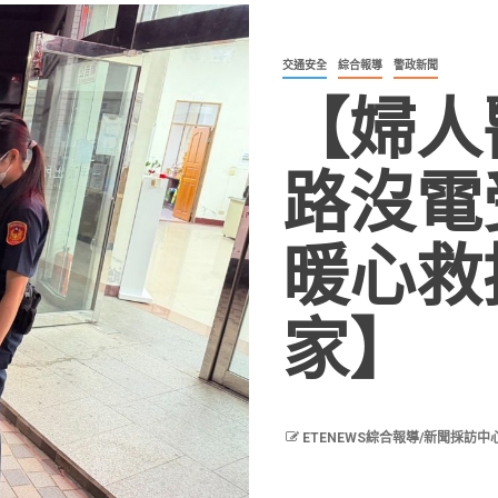
交通安全
綜合報導
警政新聞
【婦人
路沒電
暖心救
家】
ETENEWS綜合報導/新聞採訪中