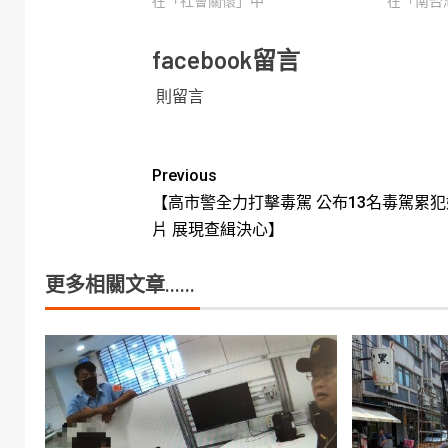
在「社會關懷」中
在「南台
facebook留言
則留言
Previous
【高市警全力打擊毒駕 公布13名毒駕累
片 展現查緝決心】
更多相關文章......