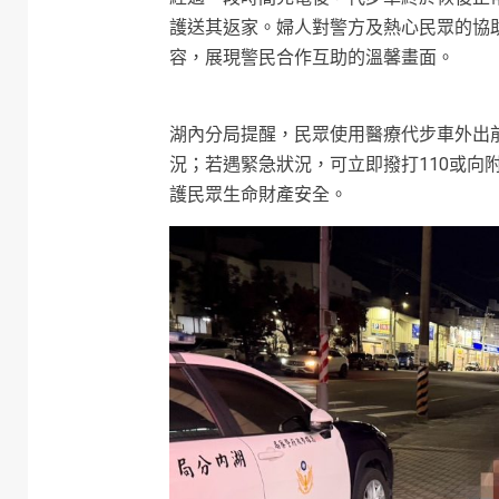
護送其返家。婦人對警方及熱心民眾的協
容，展現警民合作互助的溫馨畫面。
湖內分局提醒，民眾使用醫療代步車外出
況；若遇緊急狀況，可立即撥打110或向
護民眾生命財產安全。