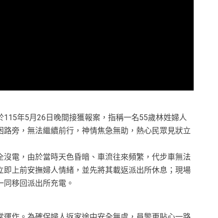
15年5月26日晚間接獲報案，指稱一名55歲林姓婦人
困路旁，無法繼續前行，神情焦急無助，熱心民眾見狀立
全沒電，由於當時天色昏暗、車流往來頻繁，代步車無法
立即上前安撫婦人情緒，並先將其載返派出所休息；現場
一同移回派出所充電。
常運作。為確保婦人返家途中安全無虞，員警更貼心一路