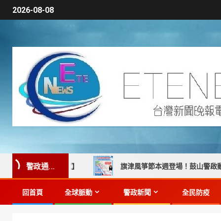
2026-08-08
警政通...
送人車返家】
旗津風箏節本週登場！鼓山警啟動四階段交管
回首頁
全球脈動
警政新聞
全民防疫