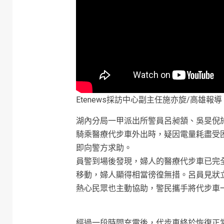
Etenews採訪中心副主任施亦旋/高雄報導
湖內分局一甲派出所警員呂昶頷、吳旻倪於1
騎乘醫療代步車外出時，疑因電量耗盡受
即向警方求助。
員警到場後發現，婦人的醫療代步車已完
移動，婦人顯得相當徬徨無措。呂員見狀
熱心民眾也主動協助，警民攜手將代步車
經過一段時間充電後，代步車終於恢復正