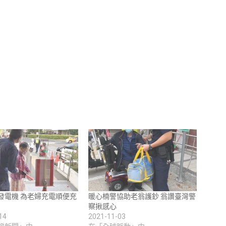
發電機 為老婦充電順便充
暖心楠警協助老翁護鈔 翁讚臺灣警
察揪感心
14
2021-11-03