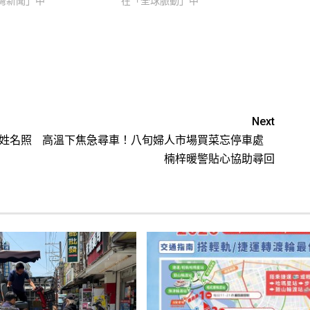
灣新聞」中
在「全球脈動」中
Next
犯姓名照
高溫下焦急尋車！八旬婦人市場買菜忘停車處
楠梓暖警貼心協助尋回