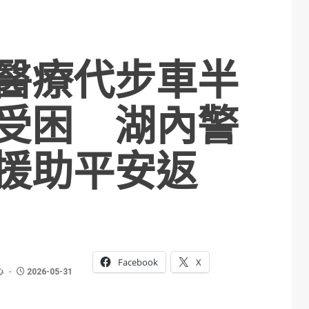
醫療代步車半
受困 湖內警
援助平安返
Facebook
X
心
2026-05-31