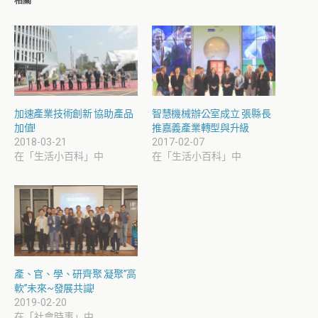
相關
加速產業技術創新 協助產品
智慧機械辦公室成立 張縣長
加值!
推嘉義產業轉型與升級
2018-03-21
2017-02-07
在「生活小百科」中
在「生活小百科」中
產、官、學、研齊聚 凝聚”高
軟”未來~發展共識!
2019-02-20
在「社會時事」中