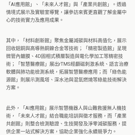
「AI應用館」、「未來人才館」與「產業共創館」。透過
情境式展示及實驗室導覽，讓參訪來賓更直觀了解金屬中
心的技術實力及應用成果。
其中，「材料創新館」聚焦金屬減碳與材料高值化，展示
回收鋁銅與高導熱銅鎳合金等技術；「精密製造館」呈現
微管內鍍膜、4D固相式積層製造與電化學加工等精密技
術；「智慧醫療館」展出rTMS經顱磁刺激系統、語言治療
軟體與肺功能檢測系統，拓展智慧醫療應用；而「綠色能
源館」則展示測風塔、深水池與混氫燃燒等綠能技術解決
方案。
此外，「AI應用館」展示智慧機器人與山難救援無人機技
術，「未來人才館」結合職能培訓與徵才服務，而「產業
共創館」則整合檢測驗證、生技開發及淨零減碳服務，提
供企業一站式解決方案，協助企業強化永續競爭力。