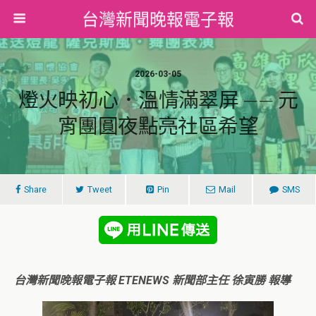
台灣新聞晚報電子報
2026-03-05
燈火映初心．溫情滿翠屏 —— 元
宵團圓夜點亮社區希望
Share
Tweet
Pin
Mail
SMS
台灣新聞晚報電子報 ETENEWS 新聞部主任 徐寅勝 報導