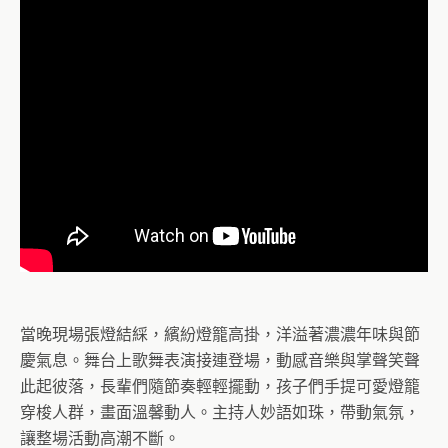
當晚現場張燈結綵，繽紛燈籠高掛，洋溢著濃濃年味與節
慶氣息。舞台上歌舞表演接連登場，動感音樂與掌聲笑聲
此起彼落，長輩們隨節奏輕輕擺動，孩子們手提可愛燈籠
穿梭人群，畫面溫馨動人。主持人妙語如珠，帶動氣氛，
讓整場活動高潮不斷。