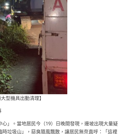
噸大型機具出動清理】
導
中心」。當地居民今（19）日晚間發現，邊坡出現大量疑
臨時垃圾山」，惡臭隨風飄散，讓居民無奈直呼：「這裡