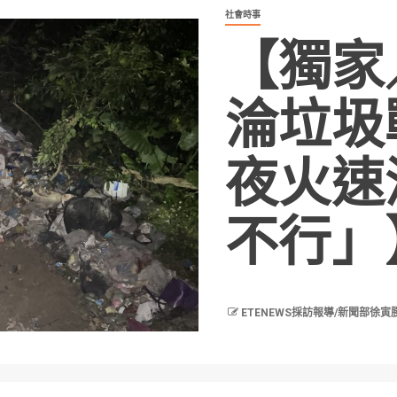
社會時事
【獨家
淪垃圾
夜火速
不行」
ETENEWS採訪報導/新聞部徐寅