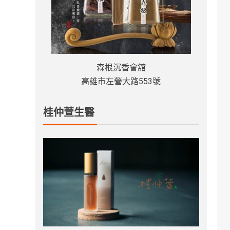
森根沉香會舘
高雄市左營大路553號
桂仲萱生醫