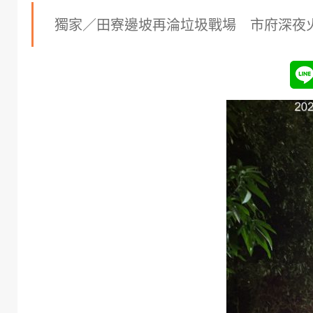
獨家／田寮邊坡再淪垃圾戰場 市府深夜