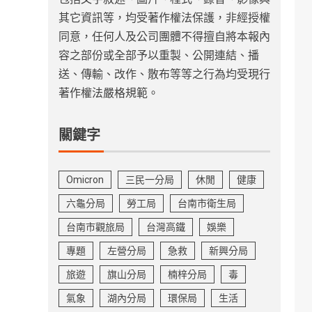
其它資訊等，均受著作權法保護，非經授權
同意，任何人及公司團體不得擅自將本報內
容之部份或全部予以重製、公開連結、播
送、傳輸、改作、散布等等之行為均受現行
著作權法嚴格規範。
關鍵字
Omicron
三民一分局
休閒
健康
六龜分局
勞工局
台南市衛生局
台南市觀旅局
台灣高鐵
娛樂
專題
左營分局
急救
新興分局
旅遊
旗山分局
楠梓分局
毒
氣象
湖內分局
環保局
生活