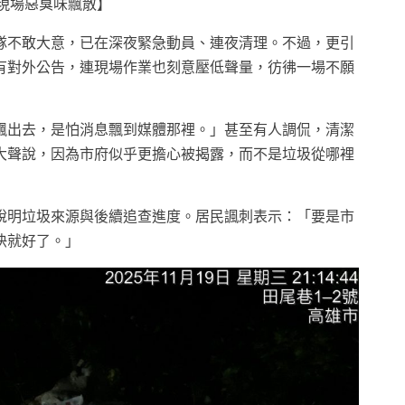
現場惡臭味飄散】
隊不敢大意，已在深夜緊急動員、連夜清理。不過，更引
有對外公告，連現場作業也刻意壓低聲量，彷彿一場不願
飄出去，是怕消息飄到媒體那裡。」甚至有人調侃，清潔
大聲說，因為市府似乎更擔心被揭露，而不是垃圾從哪裡
說明垃圾來源與後續追查進度。居民諷刺表示：「要是市
快就好了。」