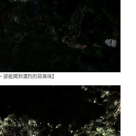
，卻能聞到濃烈的惡臭味】