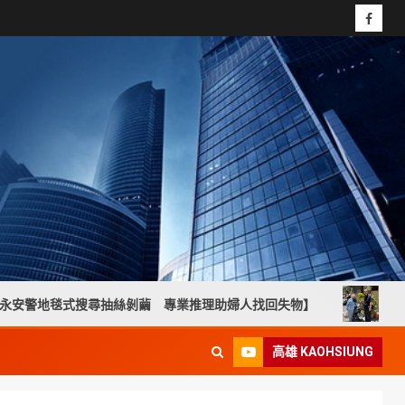
搜尋抽絲剝繭 專業推理助婦人找回失物】
高溫下焦急尋車
高雄 KAOHSIUNG