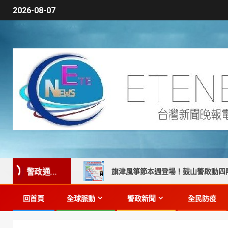
2026-08-07
警政通...
車返家】
旗津風箏節本週登場！鼓山警啟動四階段交管 籲善
回首頁
全球脈動
警政新聞
全民防疫