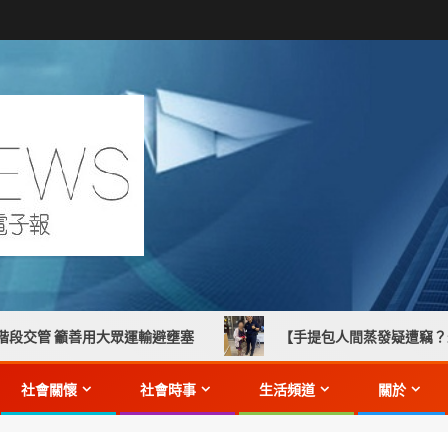
用大眾運輸避壅塞
【手提包人間蒸發疑遭竊？永安警地毯式
社會關懷
社會時事
生活頻道
關於