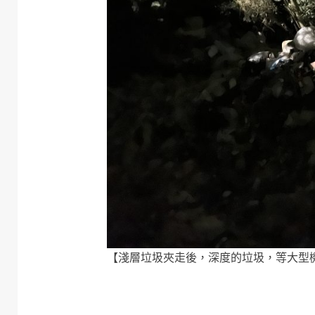
【淺層垃圾夾走後，深度的垃圾，等大型