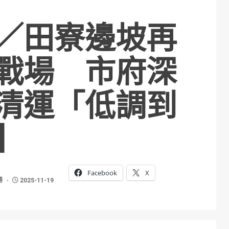
／田寮邊坡再
戰場 市府深
清運「低調到
】
Facebook
X
勝
2025-11-19