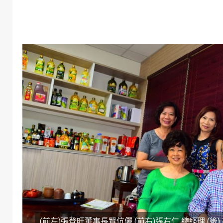
(前左)張登旺董事長賢伉儷 (前右)張右仁 總經理 (