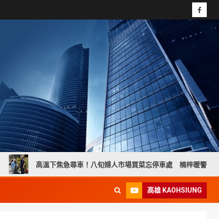
焦急尋車！八旬婦人市場買菜忘停車處 楠梓暖警貼心協助尋回
高雄 KAOHSIUNG