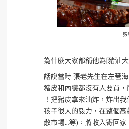
張
為什麼大家都稱他為[豬油大
話說當時 張老先生在左營
豬皮和內臟都沒有人要買，
！把豬皮拿來油炸，炸出我
孩子很大的毅力，在整個高
散市場…等)，將收入寄回