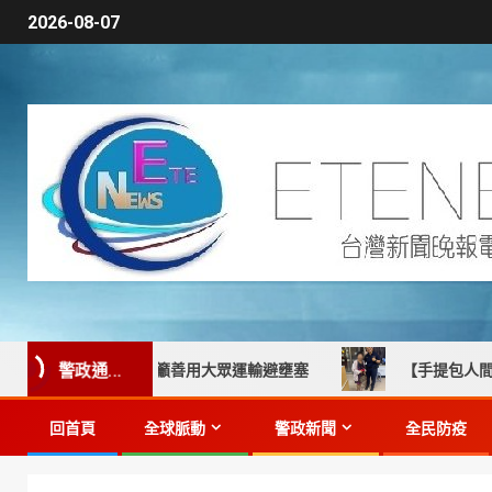
2026-08-07
警政通...
交管 籲善用大眾運輸避壅塞
【手提包人間蒸發疑遭竊？永安
回首頁
全球脈動
警政新聞
全民防疫