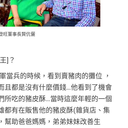
登旺董事長賢伉儷
王]？
海軍當兵的時候，看到賣豬肉的攤位 ，
而且都是沒有什麼價錢…他看到了機會
們所吃的豬皮酥…當時這麼年輕的一個
雄都有在販售他的豬皮酥(雜貨店、集
家，幫助爸爸媽媽，弟弟妹妹改善生