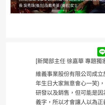
長 吳秀珠(後左)及戴秀英 (後右)女士
[新聞部主任 徐嘉華 專題獨
維義事業股份有限公司成立於
年生日大家無意會心一笑)
研發以及銷售，但可能是因
義字，所以才會讓人以為正