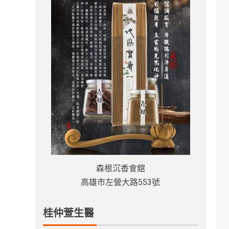
森根沉香會舘
高雄市左營大路553號
桂仲萱生醫