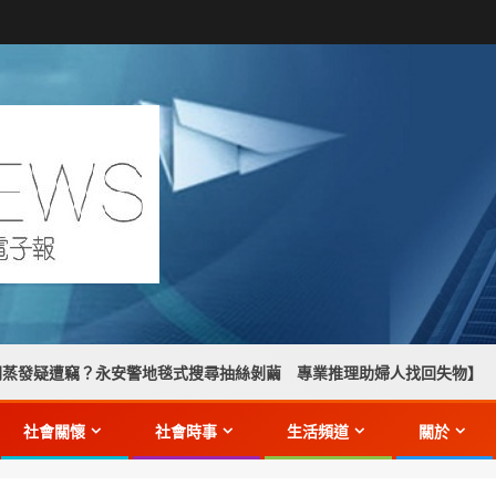
警地毯式搜尋抽絲剝繭 專業推理助婦人找回失物】
高溫下
社會關懷
社會時事
生活頻道
關於