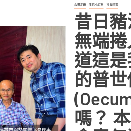
心靈走廊
生活小百科
社會時事
昔日豬
無端捲
道這是
的普世
(Oecum
嗎？ 
後) 高雄市弱勢關懷協會理事