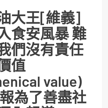
油大王[維義]
入食安風暴 難
我們沒有責任
價值
enical value)
本報為了善盡社