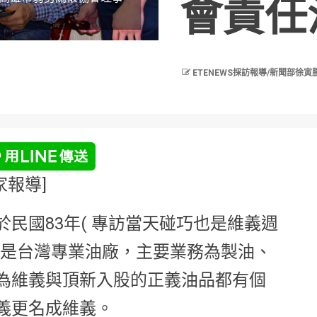
會責任
ETENEWS採訪報導/新聞部徐寅
家報導]
民國83年( 專訪當天碰巧也是維義週
，是台灣專業油廠，主要業務為製油、
為維義與頂新入股的正義油品都有個
義更名成維義。