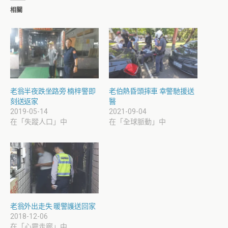
相關
老翁半夜跌坐路旁 楠梓警即
老伯熱昏頭摔車 幸警馳援送
刻送返家
醫
2019-05-14
2021-09-04
在「失蹤人口」中
在「全球脈動」中
老翁外出走失 暖警護送回家
2018-12-06
在「心靈走廊」中