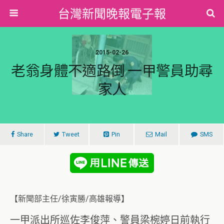
台灣新聞晚報電子報
2015-02-26
老翁身體不適路倒 一甲警員助尋
家人
Share
Tweet
Pin
Mail
SMS
【新聞部主任/徐寅勝/高雄報導】
一甲派出所巡佐李俊萍、警員梁椀婷日前執行