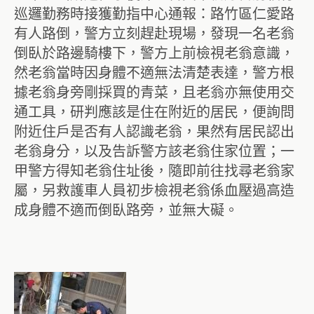
巡邏勤務時接獲勤指中心通報：路竹區仁愛路
有人路倒，警方立刻趕赴現場，發現一名老翁
倒臥於路邊騎樓下，警方上前檢視老翁意識，
然老翁當時因身體不適無法清楚表達，警方根
據老翁身旁剛採買的青菜，且老翁亦無使用交
通工具，研判應該是住在附近的居民，便詢問
附近住戶是否有人認識老翁，果然有居民認出
老翁身分，以及告訴警方該老翁住家位置；一
甲警方得知老翁住址後，隨即前往找尋老翁家
屬，另救護車人員初步檢視老翁係血壓過高造
成身體不適而倒臥路旁，並無大礙。