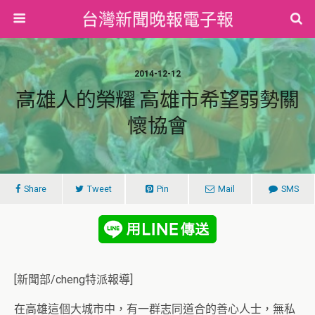
台灣新聞晚報電子報
2014-12-12
高雄人的榮耀 高雄市希望弱勢關
懷協會
Share
Tweet
Pin
Mail
SMS
[新聞部/cheng特派報導]
在高雄這個大城市中，有一群志同道合的善心人士，無私