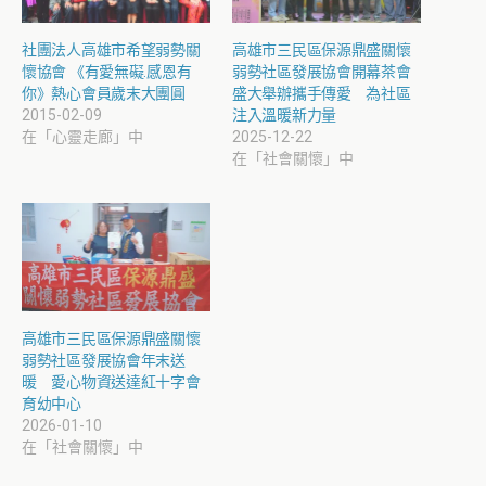
社團法人高雄市希望弱勢關
高雄市三民區保源鼎盛關懷
懷協會 《有愛無礙.感恩有
弱勢社區發展協會開幕茶會
你》熱心會員歲末大團圓
盛大舉辦攜手傳愛 為社區
2015-02-09
注入溫暖新力量
在「心靈走廊」中
2025-12-22
在「社會關懷」中
高雄市三民區保源鼎盛關懷
弱勢社區發展協會年末送
暖 愛心物資送達紅十字會
育幼中心
2026-01-10
在「社會關懷」中