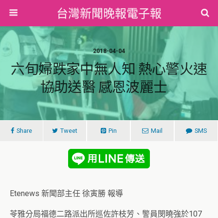
台灣新聞晚報電子報
2018-04-04
六旬婦跌家中無人知 熱心警火速
協助送醫 感恩波麗士
Share
Tweet
Pin
Mail
SMS
Etenews 新聞部主任 徐寅勝 報導
苓雅分局福德二路派出所巡佐許枝芳、警員閔曉強於107