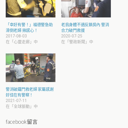
「幸好有警！」福德警急助
老翁身體不適反鎖房內 警消
滑倒老婦 揪感心！
合力破門救援
2017-08-03
2020-07-25
在「心靈走廊」中
在「警政新聞」中
警消破鐵門救老婦 家屬感謝
好佳在有警察！
2021-07-11
在「全球脈動」中
facebook留言