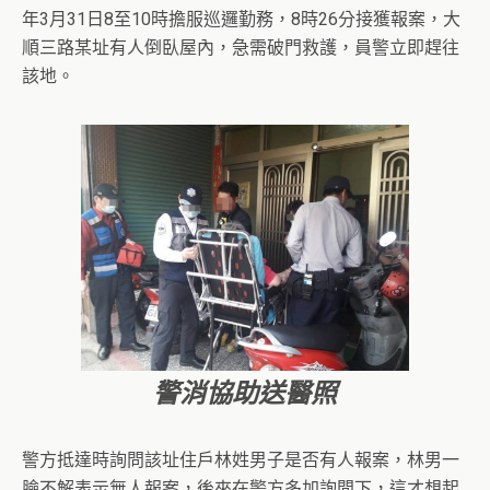
年3月31日8至10時擔服巡邏勤務，8時26分接獲報案，大
順三路某址有人倒臥屋內，急需破門救護，員警立即趕往
該地。
警消協助送醫照
警方抵達時詢問該址住戶林姓男子是否有人報案，林男一
臉不解表示無人報案，後來在警方多加詢問下，這才想起