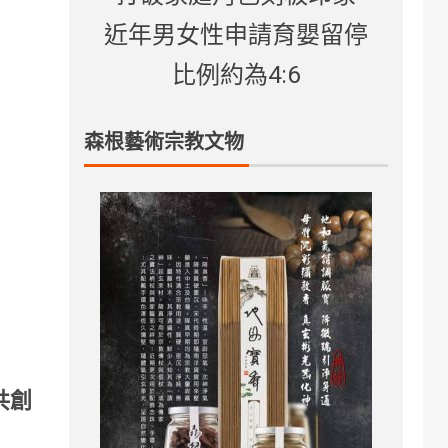
近年男女性申請育嬰留停
比例約為4:6
森根藝術宗教文物
共創