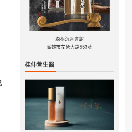
森根沉香會舘
高雄市左營大路553號
桂仲萱生醫
己