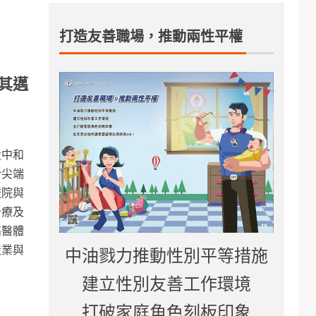
打造友善職場，推動兩性平權
其邁
設中和
於尖端
校院與
治療及
高醫體
產業與
中油戮力推動性別平等措施
建立性別友善工作環境
打破家庭角色刻板印象