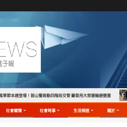
場！鼓山警啟動四階段交管 籲善用大眾運輸避壅塞
【手提包
社會關懷
社會時事
生活頻道
關於