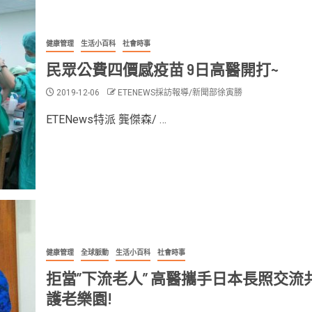
健康管理
生活小百科
社會時事
民眾公費四價感疫苗 9日高醫開打~
2019-12-06
ETENEWS採訪報導/新聞部徐寅勝
ETENews特派 龔傑森/ …
健康管理
全球脈動
生活小百科
社會時事
拒當”下流老人” 高醫攜手日本長照交流
護老樂園!