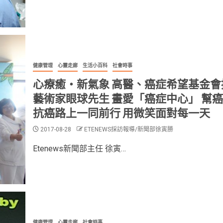
健康管理
心靈走廊
生活小百科
社會時事
心療癒‧新氣象 高醫、癌症希望基金會
藝術家眼球先生 畫愛「癌症中心」 幫
抗癌路上一同前行 用微笑面對每一天
2017-08-28
ETENEWS採訪報導/新聞部徐寅勝
Etenews新聞部主任 徐寅…
健康管理
心靈走廊
社會時事