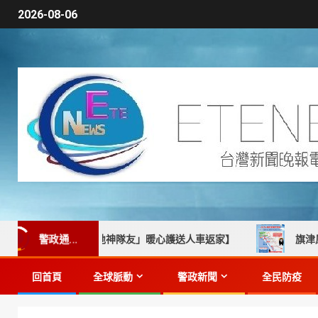
2026-08-06
警政通...
攜手「在地神隊友」暖心護送人車返家】
旗津風箏節本週登
回首頁
全球脈動
警政新聞
全民防疫