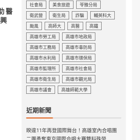
社會局
美食旅遊
苓雅分局
 醫
衛武營
衛生局
詐騙
輔英科大
昆興
颱風
高師大
高醫
高鐵
高雄市勞工局
高雄市地政局
高雄市工務局
高雄市毒防局
高雄市水利局
高雄市環保局
高雄市監理所
高雄市社會局
高雄市衛生局
高雄市觀光局
高雄市議會
高雄師範大學
近期新聞
睽違11年再登國際舞台！高雄室內合唱團
二團勇奪東京國際合唱大賽雙料殊榮