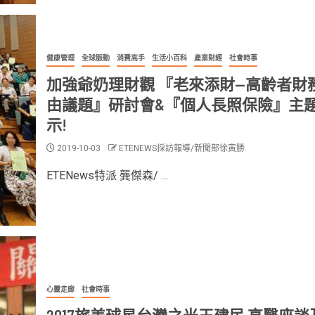
健康管理
全球脈動
消費高手
生活小百科
產業財經
社會時事
加強爺奶理財觀 『老來添財—高齡者財
由議題』研討會&『個人長照保險』主
示!
2019-10-03
ETENEWS採訪報導/新聞部徐寅勝
ETENews特派 龔傑森/ …
心靈走廊
社會時事