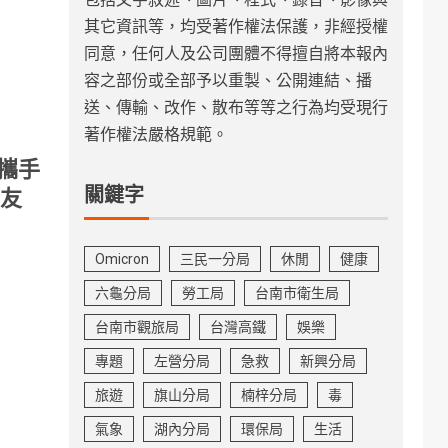
其它資訊等，均受著作權法保護，非經授權
同意，任何人及公司團體不得擅自將本報內
容之部份或全部予以重製、公開連結、播
送、傳輸、改作、散布等等之行為均受現行
著作權法嚴格規範。
攜手
關鍵字
癌友
Omicron
三民一分局
休閒
健康
六龜分局
勞工局
台南市衛生局
台南市觀旅局
台灣高鐵
娛樂
專題
左營分局
急救
新興分局
旅遊
旗山分局
楠梓分局
毒
氣象
湖內分局
環保局
生活