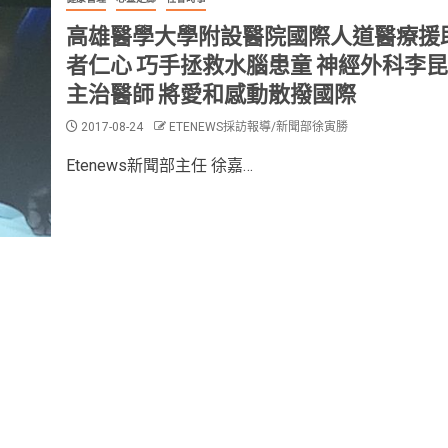
高雄醫學大學附設醫院國際人道醫療援助
者仁心 巧手拯救水腦患童 神經外科李
主治醫師 將愛和感動散撥國際
2017-08-24
ETENEWS採訪報導/新聞部徐寅勝
Etenews新聞部主任 徐嘉…