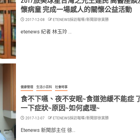
2017旅美球星台灣之光王建民 高醫座談
懷病童 完成一場感人的關懷公益活動
2017-12-08
ETENEWS採訪報導/新聞部徐寅勝
etenews 紀者 林玉玲 …
健康管理
生活小百科
社會時事
食不下嚥、夜不安眠~食道弛緩不能症 
一下症狀~原因~如何處理~
2017-12-07
ETENEWS採訪報導/新聞部徐寅勝
Etenews 新聞部主任 徐…