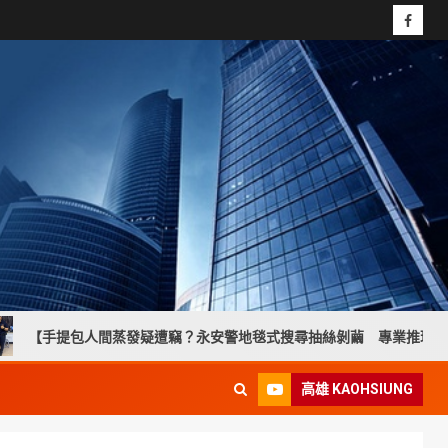
人間蒸發疑遭竊？永安警地毯式搜尋抽絲剝繭 專業推理助婦人找回失物
高雄 KAOHSIUNG