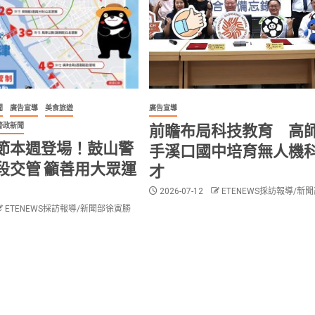
聞
廣告宣導
美食旅遊
廣告宣導
前瞻布局科技教育 高
警政新聞
節本週登場！鼓山警
手溪口國中培育無人機
段交管 籲善用大眾運
才
2026-07-12
ETENEWS採訪報導/新
ETENEWS採訪報導/新聞部徐寅勝