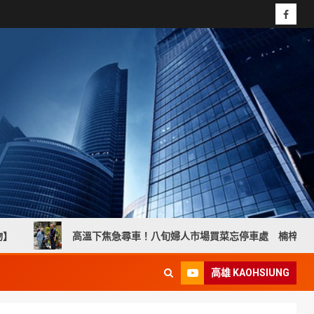
高溫下焦急尋車！八旬婦人市場買菜忘停車處 楠梓暖警貼心協助
高雄 KAOHSIUNG