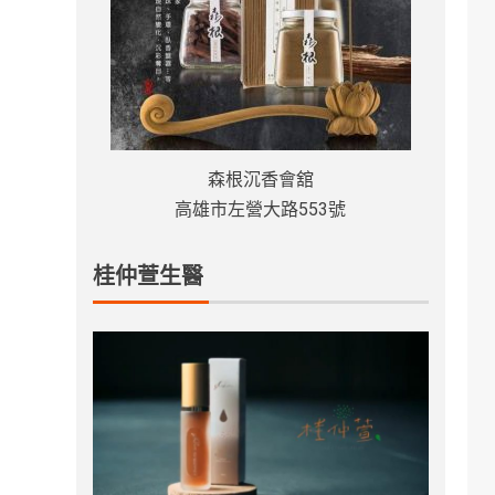
森根沉香會舘
高雄市左營大路553號
桂仲萱生醫