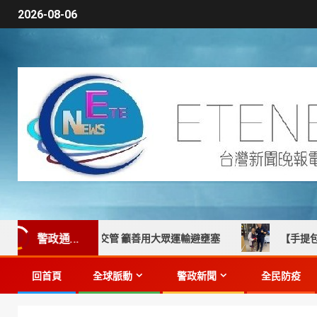
2026-08-06
警政通...
啟動四階段交管 籲善用大眾運輸避壅塞
【手提包人間蒸發
回首頁
全球脈動
警政新聞
全民防疫