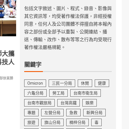
包括文字敘述、圖片、程式、錄音、影像與
其它資訊等，均受著作權法保護，非經授權
同意，任何人及公司團體不得擅自將本報內
容之部份或全部予以重製、公開連結、播
送、傳輸、改作、散布等等之行為均受現行
著作權法嚴格規範。
師大攜
科技人
關鍵字
聞部徐寅勝
Omicron
三民一分局
休閒
健康
六龜分局
勞工局
台南市衛生局
台南市觀旅局
台灣高鐵
娛樂
專題
左營分局
急救
新興分局
旅遊
旗山分局
楠梓分局
毒