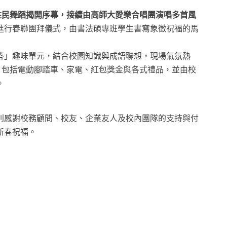
來原住民舞蹈揭開序幕，接續由高師大愛樂合唱團演唱多首風
進行春聯團拜儀式，由書法碩專班學生書寫象徵祝福的馬
答」趣味單元，結合校園知識與成語聯想，現場氣氛熱
，包括電動腳踏車、家電、紅包獎金與各式禮品，並由校
。
別感謝校務顧問、校友、企業友人及校內團隊的支持與付
新春祝福。