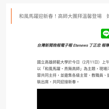
和風馬躍迎新春！高師大團拜溫馨登場 好運
台灣新聞晚報電子報 Etenews 丁正忠 報
國立高雄師範大學於今日（2月11日）上
以「和風馬躍・燕舞高師」為主題，現場
蓉共同主持，並邀集各級主管、教職員、
裝出席，共同迎接新春。