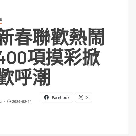
導
新春聯歡熱鬧
400項摸彩掀
歡呼潮
Facebook
X
心
2026-02-11