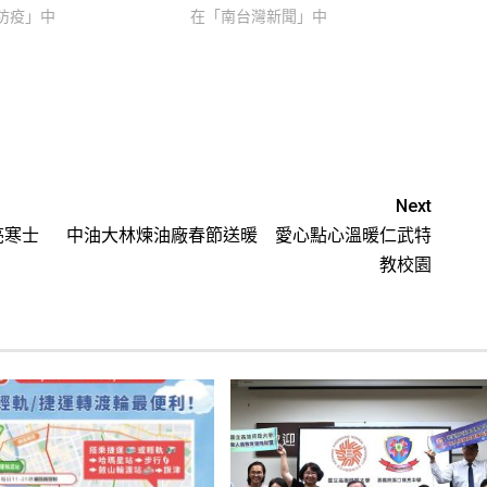
防疫」中
在「南台灣新聞」中
Next
亮寒士
中油大林煉油廠春節送暖 愛心點心溫暖仁武特
教校園