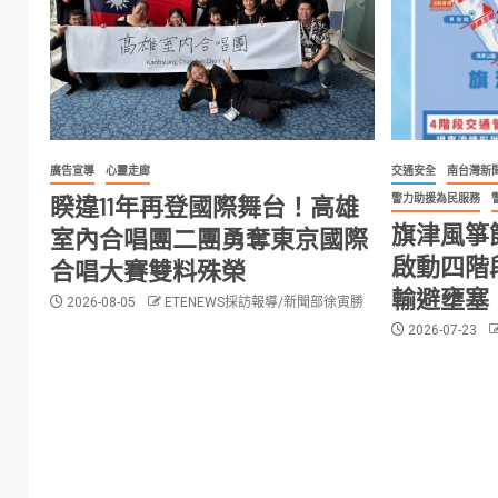
廣告宣導
心靈走廊
交通安全
南台灣新
睽違11年再登國際舞台！高雄
警力助援為民服務
旗津風箏
室內合唱團二團勇奪東京國際
啟動四階
合唱大賽雙料殊榮
輸避壅塞
2026-08-05
ETENEWS採訪報導/新聞部徐寅勝
2026-07-23