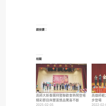
請按讚：
相關
高師大新春團拜暨聯歡會熱鬧登場
高雄師範
精彩節目與豐富獎品驚喜不斷
步登場
2025-02-05
2022-02-