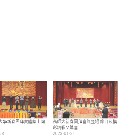
大學新春團拜實體線上同
高師大新春團拜喜氣登場 節目及摸
彩精彩又驚喜
08
2023-01-31