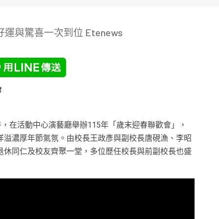
與驚喜一次到位 Etenews
導
午，在活動中心演藝廳舉辦115年「歲末迎春聯歡會」，
洋溢濃厚年節氣氛。由校長王政彥與副校長唐硯漁、李昭
退休同仁及校友齊聚一堂，多位歷任校長與前副校長也盛