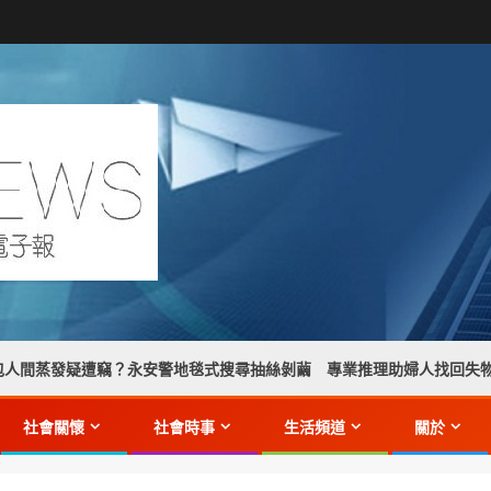
疑遭竊？永安警地毯式搜尋抽絲剝繭 專業推理助婦人找回失物】
社會關懷
社會時事
生活頻道
關於