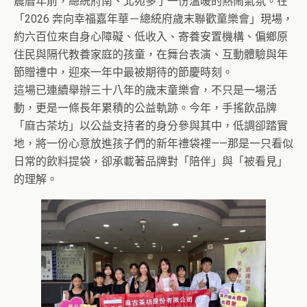
農曆年前，總統府南、北苑多了一份溫暖的熱鬧氣氛。在
「2026 奔向幸福嘉年華－總統府歲末聯歡童樂會」現場，
約六百位來自身心障礙、低收入、寄養安置機構、偏鄉原
住民與隔代教養家庭的孩童，在舞台表演、互動體驗與年
節贈禮中，迎來一年中最被期待的節慶時刻。
這場已連續舉辦三十八年的歲末童樂會，不只是一場活
動，更是一條長年累積的公益軌跡。今年，手搖飲品牌
「麻古茶坊」以公益支持者的身分參與其中，低調卻踏實
地，將一份心意放進孩子們的新年禮袋裡——那是一只看似
日常的飲料提袋，卻承載著品牌對「陪伴」與「被看見」
的理解。