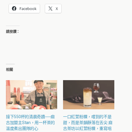
Facebook
X
請按讚：
相關
接下550杯的清晨奇蹟──麻
一口紅萱粉粿，嚐到的不是
古加盟主Stan，用一杯茶的
甜，而是茶韻靜落在舌尖 麻
溫度煮出團隊的心
古茶坊以紅萱粉粿，重寫咀