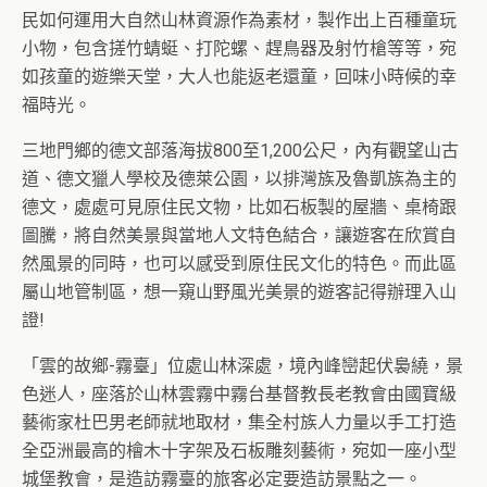
民如何運用大自然山林資源作為素材，製作出上百種童玩
小物，包含搓竹蜻蜓、打陀螺、趕鳥器及射竹槍等等，宛
如孩童的遊樂天堂，大人也能返老還童，回味小時候的幸
福時光。
三地門鄉的德文部落海拔800至1,200公尺，內有觀望山古
道、德文獵人學校及德萊公園，以排灣族及魯凱族為主的
德文，處處可見原住民文物，比如石板製的屋牆、桌椅跟
圖騰，將自然美景與當地人文特色結合，讓遊客在欣賞自
然風景的同時，也可以感受到原住民文化的特色。而此區
屬山地管制區，想一窺山野風光美景的遊客記得辦理入山
證!
「雲的故鄉-霧臺」位處山林深處，境內峰巒起伏裊繞，景
色迷人，座落於山林雲霧中霧台基督教長老教會由國寶級
藝術家杜巴男老師就地取材，集全村族人力量以手工打造
全亞洲最高的檜木十字架及石板雕刻藝術，宛如一座小型
城堡教會，是造訪霧臺的旅客必定要造訪景點之一。