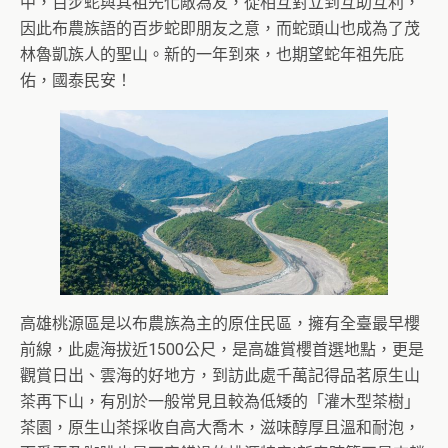
中，百步蛇與其祖先化敵為友，從相互對立到互助互利，
因此布農族語的百步蛇即朋友之意，而蛇頭山也成為了茂
林魯凱族人的聖山。新的一年到來，也期望蛇年祖先庇
佑，國泰民安！
高雄桃源區是以布農族為主的原住民區，擁有全臺最早櫻
前線，此處海拔近1500公尺，是高雄賞櫻首選地點，更是
觀賞日出、雲海的好地方，到訪此處千萬記得品茗原生山
茶再下山，有別於一般常見且較為低矮的「灌木型茶樹」
茶園，原生山茶採收自高大喬木，滋味醇厚且溫和耐泡，