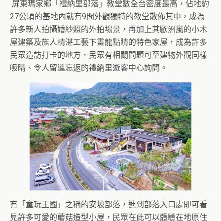
屏東瑪家鄉「禮納里部落」教堂數全台密度最高，佔地約
27公頃的基地內就有9間外觀獨特的教堂散佈其中，成為
許多新人拍攝婚紗照的外拍場景，再加上其歐洲風的小木
屋建築及族人精湛工藝下畫龍點睛的特色家屋，成為許多
民眾造訪打卡的地方，民眾有相關問題可至建物外觀同樣
吸睛、令人留連忘返的禮納里遊客中心詢問。
有「童玩王國」之稱的安坡部落，進到部落入口處即可看
見許多可愛的蘑菇造型小屋，民眾在此可以體驗在地原住