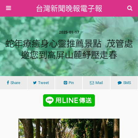
台灣新聞晚報電子報
2025-01-17
蛇年療癒身心靈推薦景點 茂管處
邀您到高屏山麓紓壓走春
Share
Tweet
Pin
Mail
SMS