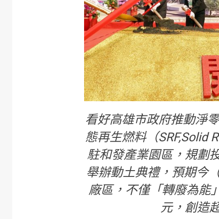
看好高雄市政府推動淨
態再生燃料（SRF,Solid 
駐和發產業園區，規劃投
舉辦動土典禮，預期今（
廠區，不僅「轉廢為能」
元，創造超