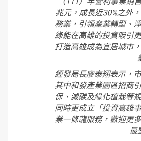
（111）年營利事業銷售額
兆元，成長近30%之外
務業，引領產業轉型、
綠能在高雄的投資吸引
打造高雄成為宜居城市
經發局長廖泰翔表示，
其中和發產業園區招商
保、減碳及綠化植栽等
同時更成立「投資高雄
業一條龍服務，歡迎更
最