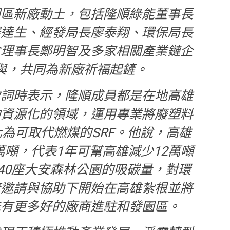
園區新廠動土，包括隆順綠能董事長
羅達生、經發局長廖泰翔、環保局長
會理事長鄭明智及多家相關產業鏈企
與，共同為新廠祈福起鏟。
致詞時表示，隆順成員都是在地高雄
物資源化的領域，運用專業將廢塑料
為可取代燃煤的SRF。他說，高雄
2萬噸，代表1年可幫高雄減少12萬噸
40座大安森林公園的吸碳量，對環
府邀請與協助下開始在高雄紮根並將
能有更多好的廠商進駐和發園區。