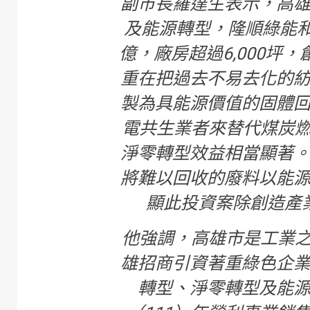
副市長羅達生表示，高
及能源轉型，隆順綠能
億，廠房超過6,000坪
重在把過去不易去化的
製為具能源價值的固體
電共生業者來替代煤炭燃
淨零轉型效益相當顯著
將難以回收的廢料以能
顯此投資案除創造產
他強調，高雄市是工業之
雄招商引資著重綠色企
轉型、淨零轉型及能