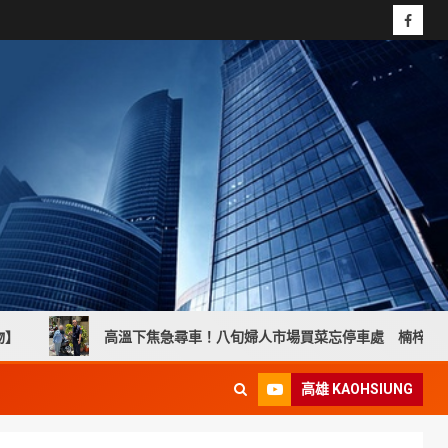
高溫下焦急尋車！八旬婦人市場買菜忘停車處 楠梓暖警貼心協助尋
高雄 KAOHSIUNG