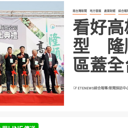
南台灣新聞
地方發展
產業財經
綜合報
看好高
型 隆
區蓋全
ETENEWS綜合報導/新聞採訪中