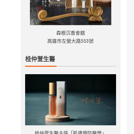
森根沉香會舘
高雄市左營大路553號
桂仲萱生醫
桂仲萱生醫主張「肌膚預防醫學」