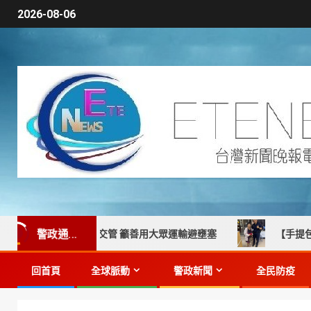
2026-08-06
警政通...
啟動四階段交管 籲善用大眾運輸避壅塞
【手提包人間蒸發疑
回首頁
全球脈動
警政新聞
全民防疫