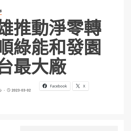
導
雄推動淨零轉
順綠能和發園
台最大廠
Facebook
X
心
2023-03-02