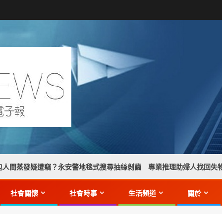
遭竊？永安警地毯式搜尋抽絲剝繭 專業推理助婦人找回失物】
社會關懷
社會時事
生活頻道
關於