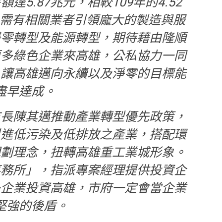
達5.87兆元，相較109年的4.52
，需有相關業者引領龐大的製造與服
淨零轉型及能源轉型，期待藉由隆順
更多綠色企業來高雄，公私協力一同
，讓高雄邁向永續以及淨零的目標能
盡早達成。
市長陳其邁推動產業轉型優先政策，
引進低污染及低排放之產業，搭配環
規劃理念，扭轉高雄重工業城形象。
事務所」，指派專案經理提供投資企
多企業投資高雄，市府一定會當企業
堅強的後盾。