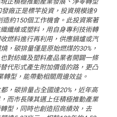
雄現正積極推動產業發展、淨零轉型
和發廠正是標竿投資，投資規模達9
，創造約150個工作機會。此投資案著
紡織纖維或塑料，用自身專利技術轉
回收燃料進行再利用，供應鍋爐或汽
燒，碳排量僅是原始燃煤的30%，
。也對紡織及塑料產品業者開闢一條
源替代形式產生附加價值的路，更凸
業轉型，能帶動相關周邊效益。
都，碳排量占全國達20%，近年高
業，而市長陳其邁上任積極推動產業
源轉型，同時也創造招商績效，去