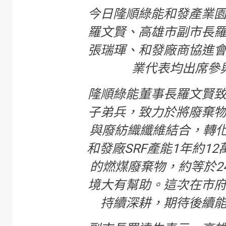
今日隆順綠能和發產業
羅文賢、高雄市副市長
張瑞琿、和發廠商協進
業代表均出席參
隆順綠能董事長羅文賢
子弟兵，致力於將廢棄
與廢紡織纖維結合，轉化
和發廠SRF產能1年約1
的燃煤廢棄物，約等於2
境大有幫助。這次在市
持續深耕，期待後續