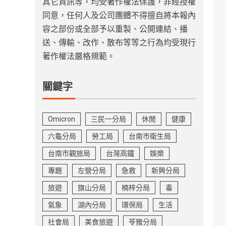
其它資訊等，均受著作權法保護，非經授權
同意，任何人及公司團體不得擅自將本報內
容之部份或全部予以重製、公開連結、播
送、傳輸、改作、散布等等之行為均受現行
著作權法嚴格規範。
關鍵字
Omicron
三民一分局
休閒
健康
六龜分局
勞工局
台南市衛生局
台南市觀旅局
台灣高鐵
娛樂
專題
左營分局
急救
新興分局
旅遊
旗山分局
楠梓分局
毒
氣象
湖內分局
環保局
生活
社會局
美食旅遊
苓雅分局