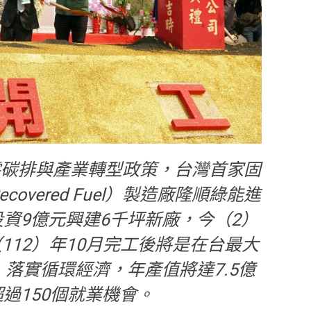
零碳排與產業轉型政策，台灣首家固
Recovered Fuel）製造廠隆順綠能進
資9億元興建6千坪新廠，今（2）
112）年10月完工後將是在台最大
落實循環經濟，年產值將達7.5億
過150個就業機會。