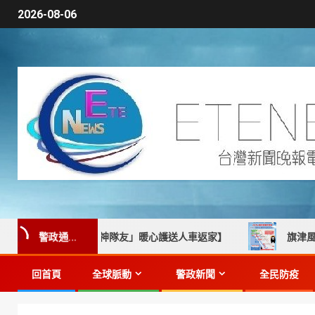
2026-08-06
警政通...
手「在地神隊友」暖心護送人車返家】
旗津風箏節本週登場！
回首頁
全球脈動
警政新聞
全民防疫