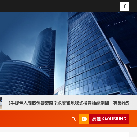
間蒸發疑遭竊？永安警地毯式搜尋抽絲剝繭 專業推理助婦人找回失物】
高雄 KAOHSIUNG