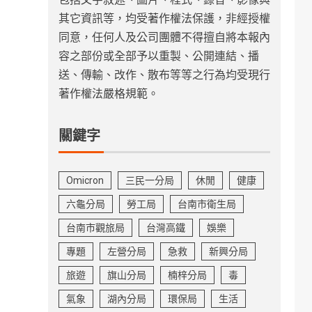
其它資訊等，均受著作權法保護，非經授權
同意，任何人及公司團體不得擅自將本報內
容之部份或全部予以重製、公開連結、播
送、傳輸、改作、散布等等之行為均受現行
著作權法嚴格規範。
關鍵字
Omicron
三民一分局
休閒
健康
六龜分局
勞工局
台南市衛生局
台南市觀旅局
台灣高鐵
娛樂
專題
左營分局
急救
新興分局
旅遊
旗山分局
楠梓分局
毒
氣象
湖內分局
環保局
生活