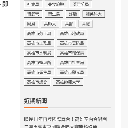
 即
社會局
美食旅遊
苓雅分局
衛武營
衛生局
詐騙
輔英科大
颱風
高師大
高醫
高鐵
高雄市勞工局
高雄市地政局
高雄市工務局
高雄市毒防局
高雄市水利局
高雄市環保局
高雄市監理所
高雄市社會局
高雄市衛生局
高雄市觀光局
高雄市議會
高雄師範大學
近期新聞
睽違11年再登國際舞台！高雄室內合唱團
二團勇奪東京國際合唱大賽雙料殊榮