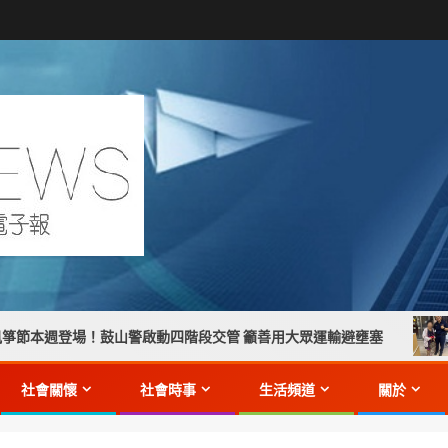
鼓山警啟動四階段交管 籲善用大眾運輸避壅塞
【手提包人
社會關懷
社會時事
生活頻道
關於