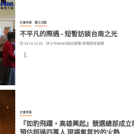
社會時事
藝文活動
不平凡的際遇 – 短暫訪談台南之光
2014-10-20
ETENEWS採訪報導/新聞部徐寅勝
[…
社會時事
『如豹飛躍，高雄興起』競選總部成立
預估超過四萬人 現場氣氛炒的火熱