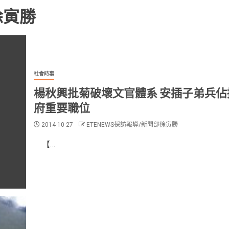
徐寅勝
社會時事
楊秋興批菊破壞文官體系 安插子弟兵佔
府重要職位
2014-10-27
ETENEWS採訪報導/新聞部徐寅勝
【…