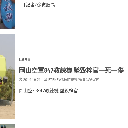
【記者/徐寅勝高…
社會時事
岡山空軍847教練機 墜毀梓官一死一傷
2014-10-21
ETENEWS採訪報導/新聞部徐寅勝
岡山空軍847教練機 墜毀梓官…