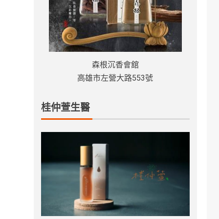
森根沉香會舘
高雄市左營大路553號
桂仲萱生醫