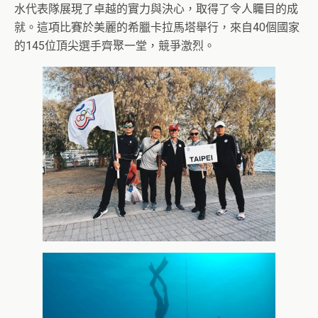
水代表隊展現了卓越的實力與決心，取得了令人矚目的成
就。這項比賽於美麗的希臘卡拉馬塔舉行，來自40個國家
的145位頂尖選手齊聚一堂，競爭激烈。