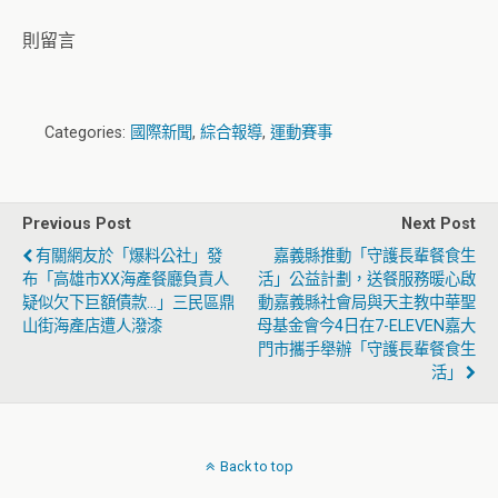
則留言
Categories:
國際新聞
,
綜合報導
,
運動賽事
Previous Post
Next Post
有關網友於「爆料公社」發
嘉義縣推動「守護長輩餐食生
布「高雄市XX海產餐廳負責人
活」公益計劃，送餐服務暖心啟
疑似欠下巨額債款…」三民區鼎
動嘉義縣社會局與天主教中華聖
山街海產店遭人潑漆
母基金會今4日在7-ELEVEN嘉大
門市攜手舉辦「守護長輩餐食生
活」
Back to top