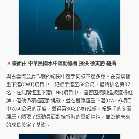
畫面由 中華民國水中運動協會 提供
徐寅勝 翻攝
與古雲傑並肩作戰的紀閔中選手同樣不遑多讓。在有蹼恆
重下潛(CWT)項目中，紀選手潛至58公尺，最終排名第37
名。在無蹼恆重下潛(CNF)項目中，儘管因規則違規獲得紅
牌，但他仍積極面對挑戰，並在雙蹼恆重下潛(CWTB)項目
中以50公尺的深度，獲得第30名的好成績。紀選手的參賽
經歷，體現了運動員面對挫折時的堅韌精神，並為他未來
的成長奠定了基礎。